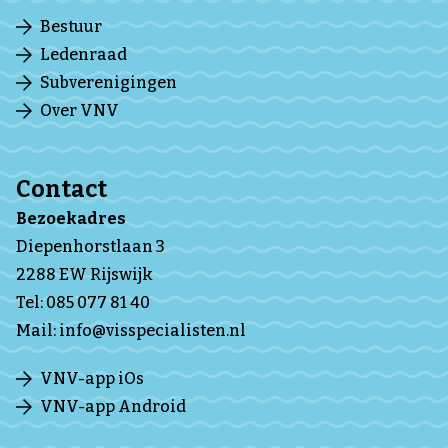
Bestuur
Ledenraad
Subverenigingen
Over VNV
Contact
Bezoekadres
Diepenhorstlaan 3
2288 EW Rijswijk
Tel:
085 077 81 40
Mail:
info@visspecialisten.nl
VNV-app iOs
VNV-app Android