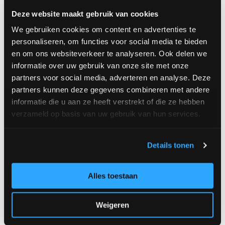
krijgen als ze gevangen of gekweekte vis kopen.
Deze website maakt gebruik van cookies
Een van de regels is dat consumenten moeten
kunnen weten waar het product vandaan komt. Met
We gebruiken cookies om content en advertenties te
personaliseren, om functies voor social media te bieden
behulp van de poster met visvangstgebieden kun je
en om ons websiteverkeer te analyseren. Ook delen we
jouw klanten informeren over waar de vis
informatie over uw gebruik van onze site met onze
gevangen is.
partners voor social media, adverteren en analyse. Deze
partners kunnen deze gegevens combineren met andere
informatie die u aan ze heeft verstrekt of die ze hebben
Bestel de poster
verzameld op basis van uw gebruik van hun services.
Details tonen
VNV-handboek inclusief werkboek
Wil je jouw viswinkel winstgevend houden én laten
Alles toestaan
groeien? Het nieuwe VNV-handboek voor een
winstgevende en toekomstbestendige
Weigeren
foodspeciaalzaak is vanaf nu beschikbaar. Dit
handboek, inclusief werkboek, is ontwikkeld op