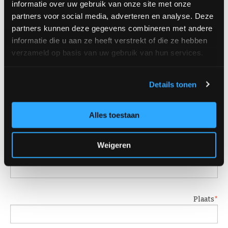
Winkels: vraag & aanbod
informatie over uw gebruik van onze site met onze
partners voor social media, adverteren en analyse. Deze
partners kunnen deze gegevens combineren met andere
informatie die u aan ze heeft verstrekt of die ze hebben
Aanvraag VISscan
verzameld op basis van uw gebruik van hun services.
Wil je gebruik maken van de VISscan? Vul dan
Details tonen
hieronder jouw gegevens in.
Naam
Alles toestaan
Weigeren
Bedrijfsnaam
Plaats