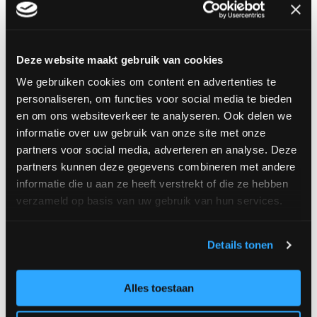
winkelcentrum en
drukke Albert Heijn.
Deze website maakt gebruik van cookies
Winkel met boven gemiddelde omzet en overdekt
buiten terras.
We gebruiken cookies om content en advertenties te
personaliseren, om functies voor social media te bieden
Inventaris en machines zijn in zeer goede staat.
en om ons websiteverkeer te analyseren. Ook delen we
informatie over uw gebruik van onze site met onze
Voor informatie: neem contact op met Ed de
partners voor social media, adverteren en analyse. Deze
partners kunnen deze gegevens combineren met andere
Block:
eddeblock@gebrdeblock.nl.
informatie die u aan ze heeft verstrekt of die ze hebben
verzameld op basis van uw gebruik van hun services.
Menu
Details tonen
Ondernemerszaken
Alles toestaan
Bedrijfsadvies
Duurzaam Ondernemen