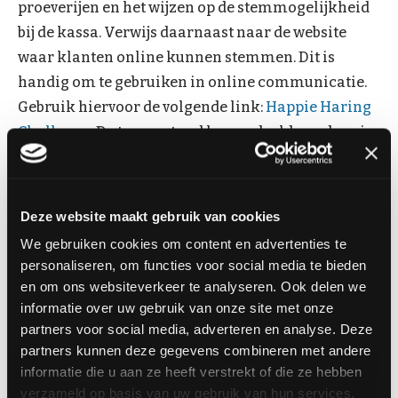
proeverijen en het wijzen op de stemmogelijkheid
bij de kassa. Verwijs daarnaast naar de website
waar klanten online kunnen stemmen. Dit is
handig om te gebruiken in online communicatie.
Gebruik hiervoor de volgende link:
Happie Haring
Challenge
. De tussenstand kan gedeeld worden via
eigen social kanalen. Zo blijft de winkel de hele
zomer zichtbaar en is er steeds een reden voor
klanten om terug te komen.
Deze website maakt gebruik van cookies
We gebruiken cookies om content en advertenties te
Download hier de social media berichten en
personaliseren, om functies voor social media te bieden
video's
om te delen op de eigen kanalen en laat
en om ons websiteverkeer te analyseren. Ook delen we
klanten stemmen.
informatie over uw gebruik van onze site met onze
partners voor social media, adverteren en analyse. Deze
partners kunnen deze gegevens combineren met andere
Bestel hier het materiaal voor Happie
informatie die u aan ze heeft verstrekt of die ze hebben
Haring Challenge
verzameld op basis van uw gebruik van hun services.