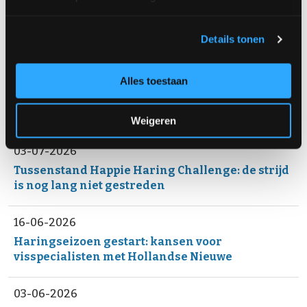
Details tonen
Eerder gepubliceerd
20-07-2026
Alles toestaan
Tussenstand Happie Haring Challenge: de strijd
is nog volop in beweging
Weigeren
03-07-2026
Tussenstand Happie Haring Challenge: de strijd
is nog lang niet gestreden
16-06-2026
Haringseizoen gestart: kansen voor
visspecialisten met Hollandse Nieuwe
03-06-2026