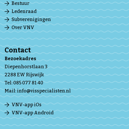
Bestuur
Ledenraad
Subverenigingen
Over VNV
Contact
Bezoekadres
Diepenhorstlaan 3
2288 EW Rijswijk
Tel:
085 077 81 40
Mail:
info@visspecialisten.nl
VNV-app iOs
VNV-app Android